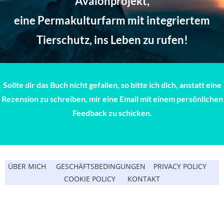
Avalonprojekt,
eine Permakulturfarm mit integriertem
Tierschutz, ins Leben zu rufen!
Namaste Amie San
Sollte dir das Buch nicht gefallen, so bitte ich dich, anstatt eine
Rezension zu schreiben, mir eine Email mit einem pers
ö
nlichen
Feedback zu schicken.
ÜBER MICH
GESCH
Ä
FTSBEDINGUNGEN
PRIVACY POLICY
COOKIE POLICY
KONTAKT